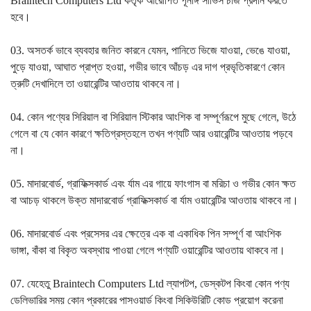
Braintech Computers Ltd কতৃক আরোপিত পূর্নাঙ্গ সার্ভিস চার্জ প্রদান করতে
হবে।
03. অসতর্ক ভাবে ব্যবহার জনিত কারনে যেমন, পানিতে ভিজে যাওয়া, ভেঙে যাওয়া,
পুড়ে যাওয়া, আঘাত প্রাপ্ত হওয়া, গভীর ভাবে আঁচড় এর দাগ প্রভৃতিকারণে কোন
ত্রুটি দেখাদিলে তা ওয়ারেন্টির আওতায় থাকবে না।
04. কোন পণ্যের সিরিয়াল বা সিরিয়াল স্টিকার আংশিক বা সম্পূর্ণরূপে মুছে গেলে, উঠে
গেলে বা যে কোন কারণে ক্ষতিগ্রস্তহলে তখন পণ্যটি আর ওয়ারেন্টির আওতায় পড়বে
না।
05. মাদারবোর্ড, গ্রাফিক্সকার্ড এবং র্যাম এর গায়ে ফাংগাস বা মরিচা ও গভীর কোন ক্ষত
বা আচড় থাকলে উক্ত মাদারবোর্ড গ্রাফিক্সকার্ড বা র্যাম ওয়ারেন্টির আওতায় থাকবে না।
06. মাদারবোর্ড এবং প্রসেসর এর ক্ষেত্রে এক বা একাধিক পিন সম্পূর্ণ বা আংশিক
ভাঙ্গা, বাঁকা বা বিকৃত অবস্থায় পাওয়া গেলে পণ্যটি ওয়ারেন্টির আওতায় থাকবে না।
07. যেহেতু Braintech Computers Ltd ল্যাপটপ, ডেস্কটপ কিংবা কোন পণ্য
ডেলিভারির সময় কোন প্রকারের পাসওয়ার্ড কিংবা সিকিউরিটি কোড প্রয়োগ করেনা