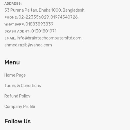
ADDRESS:
53 Purana Paltan, Dhaka 1000, Bangladesh.
02-223356829, 01974540726
PHONE:
01883893839
WHATSAPP:
01301801971
BKASH AGENT:
info@braintechcomputersltd.com,
EMAIL:
ahmed.razib@yahoo.com
Menu
Home Page
Turms & Conditions
Refund Policy
Company Profile
Follow Us