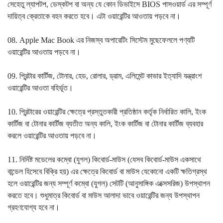
সেহেতু ল্যাপটপ, ডেস্কটপ বা অন্য যে কোন ডিভাইসে BIOS পাসওয়ার্ড এর সম্পূর্ণ
দায়িত্ব ক্রেতাকে বহন করতে হবে। এটা ওয়ারেন্টির আওতায় পড়বে না।
08. Apple Mac Book এর নিজস্ব অপারেটিং সিস্টেম মুছেফেললে পণ্যটি
ওয়ারেন্টির আওতায় পড়বে না।
09. প্রিন্টার কার্টিজ, টোনার, হেড, রোলার, ড্রাম, এলিমেন্ট কাভার ইত্যাদি যন্ত্রাংশ
ওয়ারেন্টির আওতা বহির্ভূত।
10. প্রিন্টারের ওয়ারেন্টির ক্ষেত্রে প্রস্তুতকারী প্রতিষ্ঠান কর্তৃক নির্ধারিত কালি, ইংক
কার্টিজ বা টোনার কার্টিজ ব্যতীত অন্য কালি, ইংক কার্টিজ বা টোনার কার্টিজ ব্যবহার
করলে ওয়ারেন্টির আওতায় পড়বে না।
11. নির্দিষ্ট মডেলের কম্বো (যুগল) কিবোর্ড-মাউস (যেসব কিবোর্ড-মাউস একসাথে
বান্ডেল হিসেবে বিক্রি হয়) এর ক্ষেত্রে কিবোর্ড বা মাউস যেকোনো একটি ক্ষতিগ্রস্থ
হলে ওয়ারেন্টির জন্য সম্পূর্ণ কম্বো (যুগল) সেটটি (আনুসাঙ্গিক এক্সেসরিজ) উপস্থাপন
করতে হবে। শুধুমাত্র কিবোর্ড বা মাউস আলাদা ভাবে ওয়ারেন্টির জন্য উপস্থাপন
গ্রহণযোগ্য হবে না।