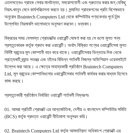
এতদসত্বেও গ্রাহক সেবার মানউন্নত, সময়োপযোগী এবং দ্রুততর করার জন্ যেকিছু
নিয়ম-কানুন মেনে কার্যপরিচালনা করতে হয়। সন্মানিত গ্রাহকগনের প্রতি বিশেষভাবে
অনুরোধ Braintech Computers Ltd থেকে কম্পিউটার পণ্যকেনার পূর্বে নিন্ম
উল্লেখিত নিয়মাবলি ভালোভাবে অনুসরণ করবেন। ধন্যবাদ।
বিক্রয়ের সময় যেসমস্ত প্রোডাক্টের ওয়ারেন্টি ঘোষণা করা হয় সে গুলো মূলত পন্য
প্রস্তুতকারক কর্তৃক প্রদান করা ওয়ারেন্টি। অর্থাৎ বিক্রিত পণ্যের ওয়ারেন্টিসেবা মূলত
নির্দিষ্ট ব্রান্ডের মূল কোম্পানী বহন করে থাকে। ওয়ারেন্টিসেবার ভিন্নতার দিক থেকে
প্রত্যেকটি ব্র্যান্ড সতন্ত্র এবং তাঁদের বিভিন্ন শর্তাবলী নিজস্ব অফিশিয়াল ওয়েবসাইটে
উল্লেখ করা আছে। এ ক্ষেত্রে সাহায্যকারী প্রতিষ্ঠান Braintech Computers
Ltd, মূল ব্রান্ডের কোম্পানিগুলোর ওয়ারেন্টিসেবার শর্তাবলী কার্যকর করার মাধ্যম হিসেবে
কাজ করছে।
প্রস্তুতকারী প্রতিষ্ঠান নির্ধারিত ওয়ারেন্টি শর্তাবলী নিম্নরূপঃ
01. আমরা প্রতিটি প্রোডাক্ট এর আন্তর্জাতিক, দেশীয় ও বাংলাদেশ কম্পিউটার সমিতি
(BCS) কর্তৃক প্রদত্ত ওয়ারেন্টি নীতিমালা অনুসরন করি।
02. Braintech Computers Ltd কর্তৃক আমদানিকৃত অধিকাংশ প্রোডাক্ট এর